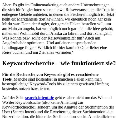
Aber: Es gibt im Onlinemarketing auch andere Unternehmungen,
die sich für Angler interessieren: etwa Reiseveranstalter, die Trips in
entlegene Gebiete anbieten, in denen die Fischerei möglich ist. Jetzt
heißt es: Marktanteile dort gewinnen, wo eigentlich noch gar kein
Markt war. Denn der Angler, der gerade Haken bestellen will, um
am Main zu angeln, hat womöglich noch gar nicht die Idee gehabt,
mit einem Wohnmobil durch Alaska zu fahren und dort zu angeln.
Was könnte bzw. sollte der Reiseveranstalter tun? Auch auf
Angelzubehör optimieren. Und auf einer entsprechenden
Landingpage fragen: Wirklich für hier kaufen? Oder lieber eine
Reise buchen und am Ziel alles vorfinden?
Keywordrecherche – wie funktioniert sie?
Für die Recherche von Keywords gibt es verschiedene
Tools.
Manche sind kostenlos; in manchen Fällen kann man
kostenpflichtige Keyword-Tools bis zu einem gewissen Umfang
kostenlos nutzen bzw. testen.
Auf der Seite
search-intent.de
geht es aber nicht um das Wie und
Wo der Keywordsuche (also keine Anleitung zur
Keywordrecherche), sondern um die Analyse der Suchintention der
User (Search Intent) und die Erweiterung dieser Suchintention: die
Nutzerintention, die hinter der Suchintention steckt. Am deutlichsten