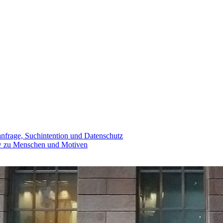
anfrage, Suchintention und Datenschutz
ew zu Menschen und Motiven