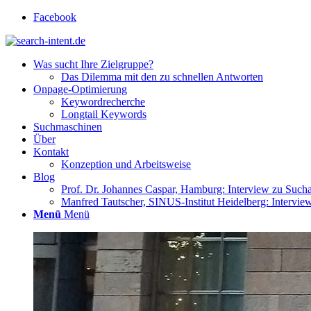
Facebook
Was sucht Ihre Zielgruppe?
Das Dilemma mit den zu schnellen Antworten
Onpage-Optimierung
Keywordrecherche
Longtail Keywords
Suchmaschinen
Über
Kontakt
Konzeption und Arbeitsweise
Blog
Prof. Dr. Johannes Caspar, Hamburg: Interview zu Such
Manfred Tautscher, SINUS-Institut Heidelberg: Intervi
Menü
Menü